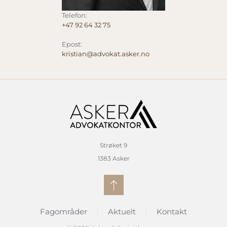
Telefon:
+47 92 64 32 75
Epost:
kristian@advokat.asker.no
Strøket 9
1383 Asker
Fagområder
Aktuelt
Kontakt