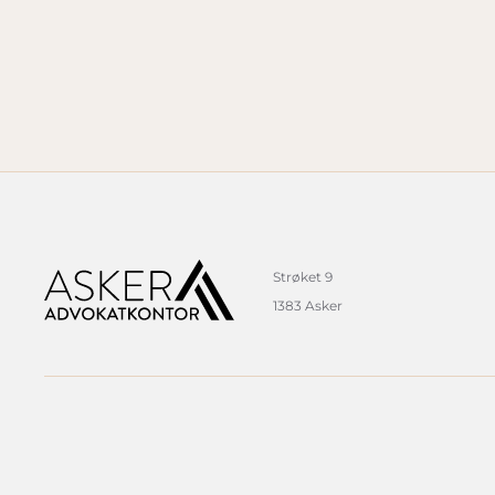
Strøket 9
1383 Asker