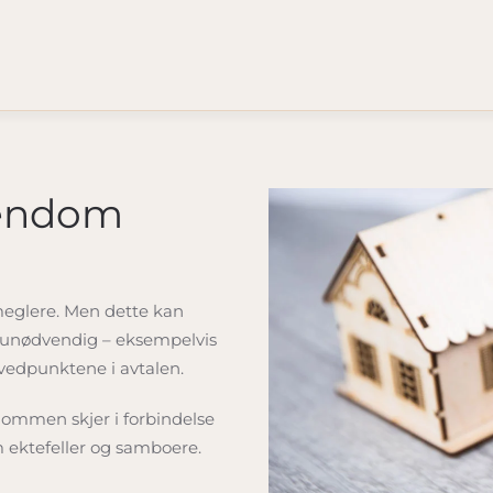
eiendom
eglere. Men dette kan
lt unødvendig – eksempelvis
vedpunktene i avtalen.
dommen skjer i forbindelse
m ektefeller og samboere.