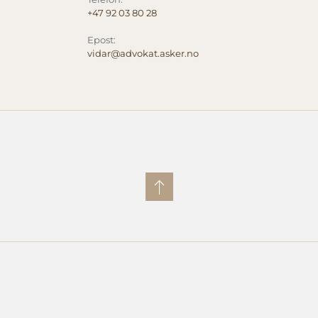
+47 92 03 80 28
Epost:
vidar@advokat.asker.no