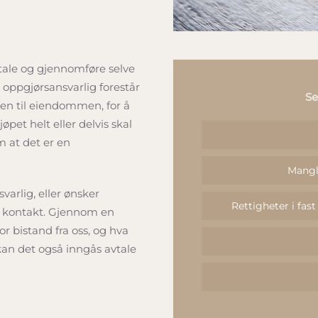
avtale og gjennomføre selve
en oppgjørsansvarlig forestår
Se
en til eiendommen, for å
pet helt eller delvis skal
m at det er en
Mangl
arlig, eller ønsker
Rettigheter i fas
a kontakt. Gjennom en
r bistand fra oss, og hva
 kan det også inngås avtale